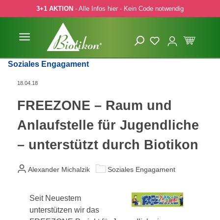
3+1 AKTION
- Alle Infos hier - Kein Code notwendig
 Hauptinhalt springen
Zur Suche springen
Zur Hauptnavigation springen
Soziales Engagament
18.04.18
FREEZONE – Raum und
Anlaufstelle für Jugendliche
– unterstützt durch Biotikon
Alexander Michalzik
Soziales Engagament
Seit Neuestem
unterstützen wir das