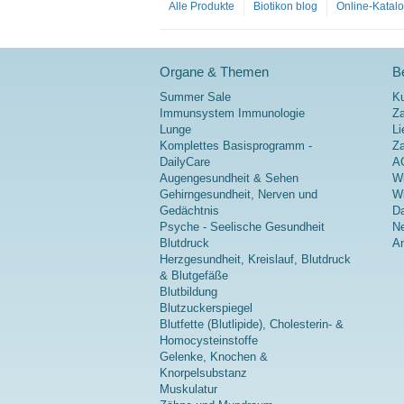
Alle Produkte
Biotikon blog
Online-Katal
Organe & Themen
Be
Summer Sale
K
Immunsystem Immunologie
Za
Lunge
Li
Komplettes Basisprogramm -
Z
DailyCare
A
Augengesundheit & Sehen
Wi
Gehirngesundheit, Nerven und
Wi
Gedächtnis
Da
Psyche - Seelische Gesundheit
Ne
Blutdruck
A
Herzgesundheit, Kreislauf, Blutdruck
& Blutgefäße
Blutbildung
Blutzuckerspiegel
Blutfette (Blutlipide), Cholesterin- &
Homocysteinstoffe
Gelenke, Knochen &
Knorpelsubstanz
Muskulatur