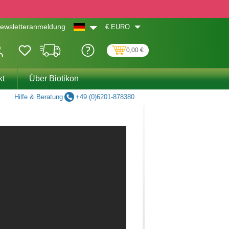
€
EURO
ewsletteranmeldung
0,00 €
kt
Über Biotikon
Hilfe & Beratung
+49 (0)6201-878380