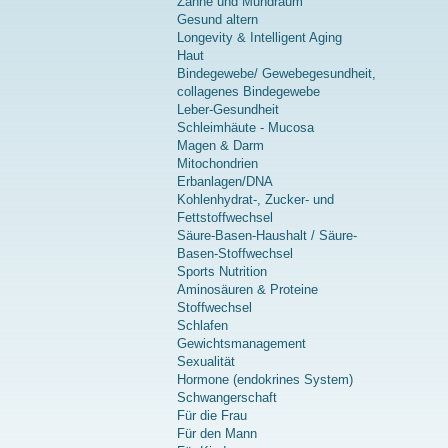
Zähne und Mundraum
Gesund altern
Longevity & Intelligent Aging
Haut
Bindegewebe/ Gewebegesundheit,
collagenes Bindegewebe
Leber-Gesundheit
Schleimhäute - Mucosa
Magen & Darm
Mitochondrien
Erbanlagen/DNA
Kohlenhydrat-, Zucker- und
Fettstoffwechsel
Säure-Basen-Haushalt / Säure-
Basen-Stoffwechsel
Sports Nutrition
Aminosäuren & Proteine
Stoffwechsel
Schlafen
Gewichtsmanagement
Sexualität
Hormone (endokrines System)
Schwangerschaft
Für die Frau
Für den Mann