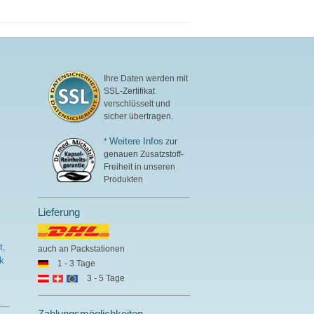
Ihre Daten werden mit
SSL-Zertifikat
verschlüsselt und
sicher übertragen.
Weitere Infos
*
zur
genauen Zusatzstoff-
Freiheit in unseren
Produkten
Lieferung
t,
auch an Packstationen
k
1 - 3 Tage
3 - 5 Tage
Zahlungsmöglichkeiten