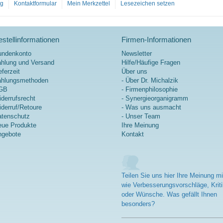
og
Kontaktformular
Mein Merkzettel
Lesezeichen setzen
stellinformationen
Firmen-Informationen
undenkonto
Newsletter
hlung und Versand
Hilfe/Häufige Fragen
eferzeit
Über uns
ahlungsmethoden
- Über Dr. Michalzik
GB
- Firmenphilosophie
derrufsrecht
- Synergieorganigramm
derruf/Retoure
- Was uns ausmacht
tenschutz
- Unser Team
ue Produkte
Ihre Meinung
ngebote
Kontakt
Teilen Sie uns hier Ihre Meinung mi
wie Verbesserungsvorschläge, Kriti
oder Wünsche. Was gefällt Ihnen
besonders?